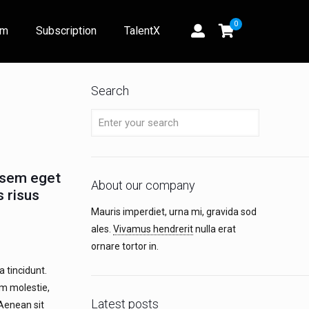
0
am
Subscription
TalentX
Search
 sem eget
About our company
s risus
Mauris imperdiet, urna mi, gravida sod
ales.
Vivamus hendrerit
nulla erat
ornare tortor in.
 tincidunt.
rum molestie,
Latest posts
 Aenean sit