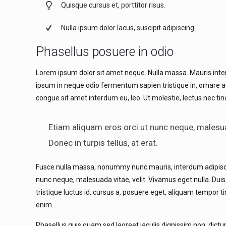
Quisque cursus et, porttitor risus.
Nulla ipsum dolor lacus, suscipit adipiscing.
Phasellus posuere in odio
Lorem ipsum dolor sit amet neque. Nulla massa. Mauris interd
ipsum in neque odio fermentum sapien tristique in, ornare ac
congue sit amet interdum eu, leo. Ut molestie, lectus nec tinc
Etiam aliquam eros orci ut nunc neque, malesuad
Donec in turpis tellus, at erat.
Fusce nulla massa, nonummy nunc mauris, interdum adipiscing e
nunc neque, malesuada vitae, velit. Vivamus eget nulla. Duis n
tristique luctus id, cursus a, posuere eget, aliquam tempor tin
enim.
Phasellus quis quam sed laoreet iaculis dignissim non, dic