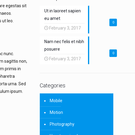
are egestas sit
Ut in laoreet sapien
enaeos.
eu amet
 ut leo.
0
February 3, 2017
Nam nec felis et nibh
posuere
ac nunc.
0
February 3, 2017
m sagittis non,
um primis in
 pharetra
orta urna. Sed
Categories
bulum ipsum.
Mobile
Motion
Photography