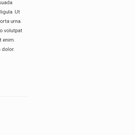
esuada
 ligula. Ut
porta urna.
 volutpat
et enim.
 dolor.