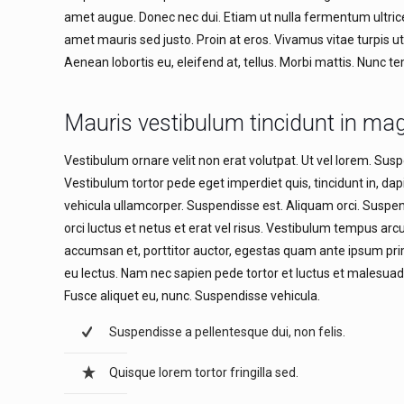
amet augue. Donec nec dui. Etiam ut nulla fermentum ultrice
amet mauris sed justo. Proin at eros. Vivamus vitae turpis u
Aenean lobortis eu, eleifend at, tellus. Morbi mattis. Nunc t
Mauris vestibulum tincidunt in ma
Vestibulum ornare velit non erat volutpat. Ut vel lorem. Susp
Vestibulum tortor pede eget imperdiet quis, tincidunt in, dap
vehicula ullamcorper. Suspendisse est. Aliquam orci. Suspendi
orci luctus et netus et erat vel risus. Vestibulum tempus arcu
accumsan et, porttitor auctor, egestas quam ante ipsum primi
eu lectus. Nam nec sapien pede tortor et luctus et malesua
Fusce aliquet eu, nunc. Suspendisse vehicula.
Suspendisse a pellentesque dui, non felis.
Quisque lorem tortor fringilla sed.