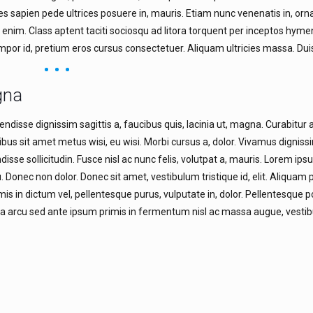
s sapien pede ultrices posuere in, mauris. Etiam nunc venenatis in, orn
t enim. Class aptent taciti sociosqu ad litora torquent per inceptos hym
empor id, pretium eros cursus consectetuer. Aliquam ultricies massa. Duis
gna
endisse dignissim sagittis a, faucibus quis, lacinia ut, magna. Curabitur 
ibus sit amet metus wisi, eu wisi. Morbi cursus a, dolor. Vivamus dignissi
sse sollicitudin. Fusce nisl ac nunc felis, volutpat a, mauris. Lorem ips
. Donec non dolor. Donec sit amet, vestibulum tristique id, elit. Aliquam
s in dictum vel, pellentesque purus, vulputate in, dolor. Pellentesque p
da arcu sed ante ipsum primis in fermentum nisl ac massa augue, vesti