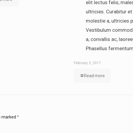
elit lectus felis, mal
ultricies. Curabitur et
molestie a, ultricies 
Vestibulum commodo
a, convallis ac, laore
Phasellus fermentum
February 3, 2017
Read more
re marked
*