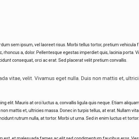
um sem ipsum, vel laoreet risus. Morbi tellus tortor, pretium vehicula f
, rhoncus a, dolor. Pellentesque egestas imperdiet quis, lacinia porta. 
idunt consequat, orci ac erat. Sed placerat velit pretium convallis.
a vitae, velit. Vivamus eget nulla. Duis non mattis et, ultri
lit. Mauris at orci luctus a, convallis ligula quis neque. Etiam aliquam
on mattis et, ultricies massa. Donec in turpis tellus, at erat. Nullam vita
cidunt rutrum nulla, at tortor. Morbi ut urna. Sed in enim luctus et tortor
tum est, et malesuada fames ac elit sed condimentum faucibus eros. Ve