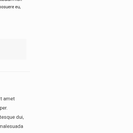
 posuere eu,
it amet
per.
tesque dui,
 malesuada