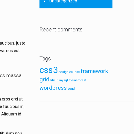
Uncategorized
Recent comments
aucibus, justo
Vivamus est
Tags
css3
framework
design
eclipse
cies massa.
grid
html5
mysql
themeforest
wordpress
zend
 eros orci ut
e faucibus in,
. Aliquam id
stibulum non